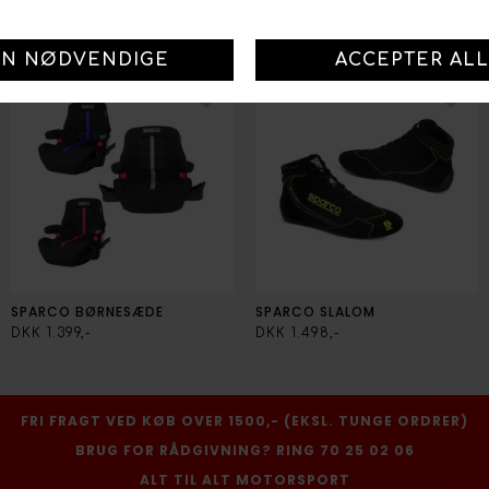
SPARCO T-SHIRT
SPARCO BABY HUE
DKK 289,-
DKK 249,-
SPARCO BØRNESÆDE
SPARCO SLALOM
DKK 1.399,-
DKK 1.498,-
FRI FRAGT VED KØB OVER 1500,- (EKSL. TUNGE ORDRER)
BRUG FOR RÅDGIVNING? RING 70 25 02 06
ALT TIL ALT MOTORSPORT