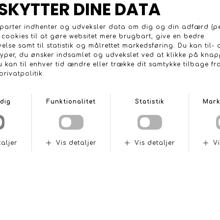
Kæmpe rejsetaske med trolleyhjul og håndtag. Rum til
hjelm og udstyr. Oceaner af plads!
Dimension:
H40 x L84 x P38
Vægt:
4.7kg
Volume:
127L
ANDRE KØBTE OGSÅ