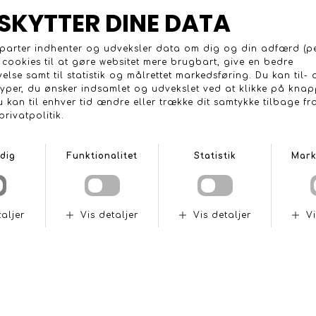
FORSTÆRKEDE SKIFTESTÆNGER PEUGEOT 206
LEJESÆT TIL PEUGEOT OG CITROEN BE GEARKASSE
DKK 1.099,-
DKK 2.999,-
LEJESÆT TIL PEUGEOT OG CITROEN MA GEARKASSE
GEARSKIFTEKONSOL TIL CITROEN SAXO OG PEUGEOT 106
DKK 2.599,-
DKK 689,-
FRI FRAGT VED KØB OVER 1500,- (EKSL. TUNGE ORDRER)
BRUG FOR RÅDGIVNING? RING 70 25 02 06