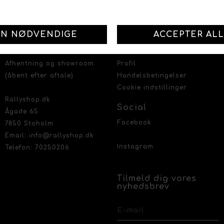
ALT TIL ALT MOTORSPORT
Kontakt
Information
Afhentning og showroom
Profil
(åbent efter aftale)
Handelsbetingelser
Cookie indstillinger
Rallyshop.dk
Social
Ågade 65
Facebook
7850 Stoholm
Email: info@rallyshop.dk
Instagram
Telefon: 70250206
Tilmeld dig vores
nyhedsbrev