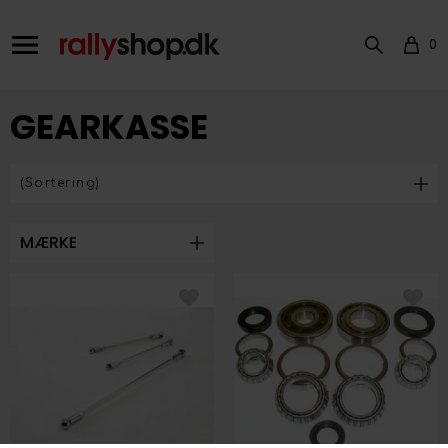
0
GEARKASSE
MÆRKE