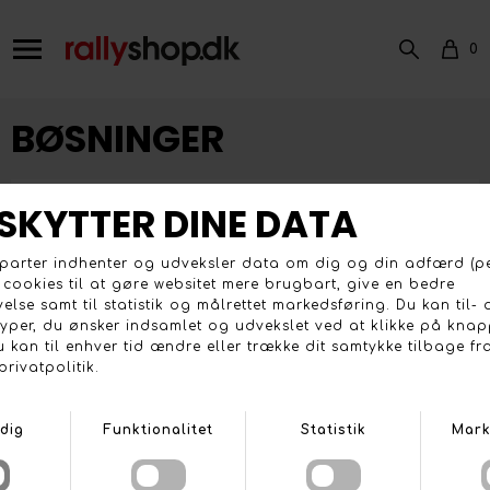
0
BØSNINGER
FRI FRAGT VED KØB OVER 1500,- (EKSL. TUNGE ORDRER)
BRUG FOR RÅDGIVNING? RING 70 25 02 06
ALT TIL ALT MOTORSPORT
Kontakt
Information
Afhentning og showroom
Profil