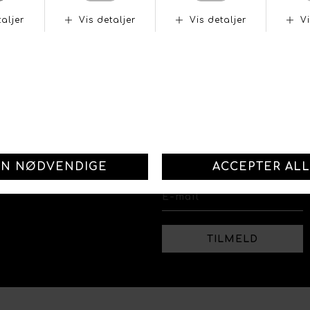
(åbent efter aftale)
Handelsbetingelser
Cookie indstillinger
Rallyshop.dk
Social
Ågade 65
Facebook
7850 Stoholm
Email: info@rallyshop.dk
Instagram
Telefon: 70250206
Tilmeld dig vores
nyhedsbrev