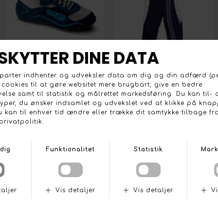
SPARCO S-POLE BØRNESKO
SPARCO STRIBET BABY KØREDRAGT
DKK 529,-
DKK 399,-
SPARCO STRIBET T-SHIRT
SPARCO BABY RACER HAT
DKK 249,-
DKK 199,-