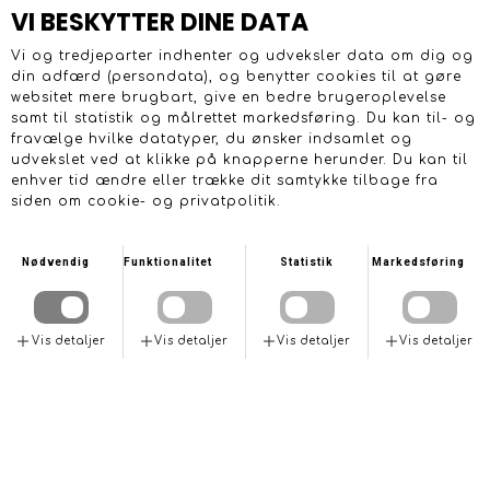
VI BESKYTTER DINE DATA
Vi og tredjeparter indhenter og udveksler data om dig og
din adfærd (persondata), og benytter cookies til at gøre
websitet mere brugbart, give en bedre brugeroplevelse
samt til statistik og målrettet markedsføring. Du kan til- og
fravælge hvilke datatyper, du ønsker indsamlet og
udvekslet ved at klikke på knapperne herunder. Du kan til
enhver tid ændre eller trække dit samtykke tilbage fra
siden om cookie- og privatpolitik.
Nødvendig
Funktionalitet
Statistik
Markedsføring
Vis detaljer
Vis detaljer
Vis detaljer
Vis detaljer
Indsamler og udveksler data om nødvendige tekniske
Indsamler og udveksler data om dine valg og indstillinger
Indsamler og udveksler data om din adfærd på websitet,
Indsamler og udveksler data om dine interesser. Blandt
oplysninger. Disse data bruges til at aktivere ren teknisk
samt andre nødvendige tekniske oplysninger. Disse data
hvor ofte du besøger og hvilke sider du kigger på. Disse
andet hvilke sider og annoncer du klikker på, hvilke
funktionalitet, som er strengt nødvendig for at bruge
bruges til at aktivere ren teknisk funktionalitet, som ikke er
data bruges efterfølgende til at optimere
produkter og ydelser du viser interesse for eller køber på
websitet.
strengt nødvendig for at bruge websitet.
brugervenligheden og effektiviteten på websitet.
andre sider. Disse data bruges til at målrette annoncering
på websitet og andre kanaler.