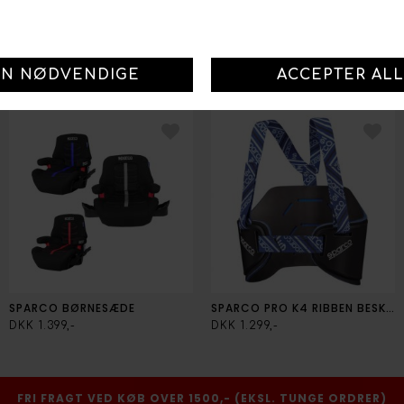
SPARCO T-SHIRT
SPARCO BABY HUE
DKK 289,-
DKK 249,-
SPARCO BØRNESÆDE
SPARCO PRO K4 RIBBEN BESKYTTELSE
DKK 1.399,-
DKK 1.299,-
FRI FRAGT VED KØB OVER 1500,- (EKSL. TUNGE ORDRER)