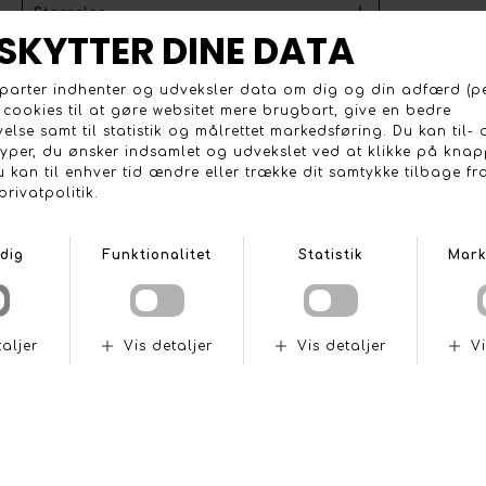
Komfortabel køresko i forskellige farver.
FIA 8856-2018
ANDRE KØBTE OGSÅ