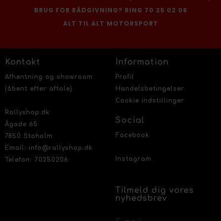
BRUG FOR RÅDGIVNING? RING 70 25 02 06
ALT TIL ALT MOTORSPORT
Kontakt
Information
Afhentning og showroom
Profil
(åbent efter aftale)
Handelsbetingelser
Cookie indstillinger
Rallyshop.dk
Social
Ågade 65
Facebook
7850 Stoholm
Email: info@rallyshop.dk
Instagram
Telefon: 70250206
Tilmeld dig vores
nyhedsbrev