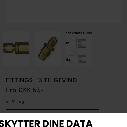
FITTINGS -3 TIL GEVIND
Fra DKK 57,-
På lager