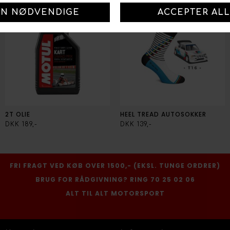
2T OLIE
HEEL TREAD AUTOSOKKER
DKK 189,-
DKK 139,-
FRI FRAGT VED KØB OVER 1500,- (EKSL. TUNGE ORDRER)
BRUG FOR RÅDGIVNING? RING 70 25 02 06
ALT TIL ALT MOTORSPORT