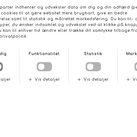
Fittings fra -3 armeret bremseslanger til forskellige typer
gevind.
ANDRE KØBTE OGSÅ
STILO DG-20
RAT GT2I
DKK 4.899,-
DKK 849,-