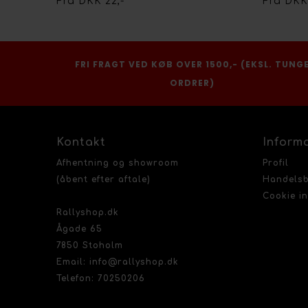
Fra DKK 22,-
Fra DKK
FRI FRAGT VED KØB OVER 1500,- (EKSL. TUNG
ORDRER)
Kontakt
Inform
Afhentning og showroom
Profil
(åbent efter aftale)
Handelsb
Cookie in
Rallyshop.dk
Ågade 65
7850 Stoholm
Email: info@rallyshop.dk
Telefon: 70250206