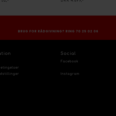
 32,-
DKK 4.899,-
E
BRUG FOR RÅDGIVNING? RING 70 25 02 06
ation
Social
Facebook
etingelser
dstillinger
Instagram