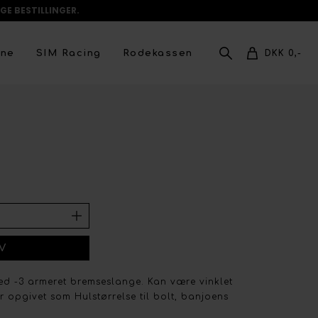
GE BESTILLINGER.
ene
SIM Racing
Rodekassen
DKK 0,-
ed -3 armeret bremseslange. Kan være vinklet
r opgivet som Hulstørrelse til bolt, banjoens