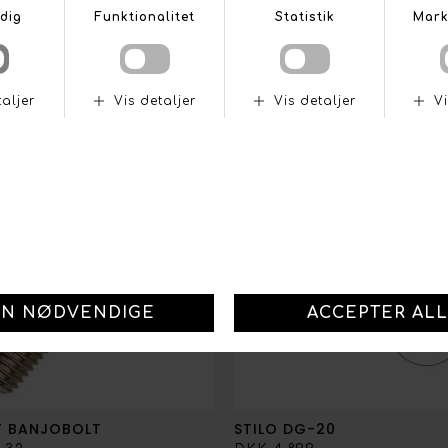
ANDRE KØBTE OGSÅ
T BANJOBOLT
STILO DG-20