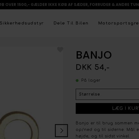
ØB OVER 1500,- GÆLDER IKKE KØB AF SÆDER, FORRUDER & ANDRE TUN
Sikkerhedsudstyr
Dele Til Bilen
Motorsportsgr
BANJO
DKK 54,-
På lager
Banjo er til brug sammen m
op/ned og til siderne. Mål e
højde, og til sidst vinkel.