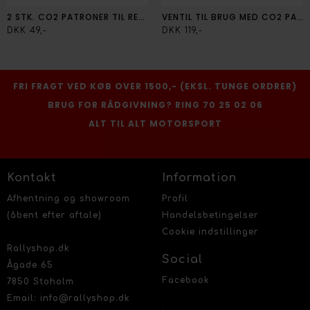
2 STK. CO2 PATRONER TIL REGULERING AF DÆKTRYK
VENTIL TIL BRUG MED CO2 PATRON
DKK 49,-
DKK 119,-
FRI FRAGT VED KØB OVER 1500,- (EKSL. TUNGE ORDRER)
BRUG FOR RÅDGIVNING? RING 70 25 02 06
ALT TIL ALT MOTORSPORT
Kontakt
Information
Afhentning og showroom
Profil
(åbent efter aftale)
Handelsbetingelser
Cookie indstillinger
Rallyshop.dk
Social
Ågade 65
Facebook
7850 Stoholm
Email: info@rallyshop.dk