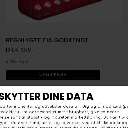
REGNLYGTE FIA GODKENDT
DKK 359,-
På lager
FIA godkendt regnlygte. Høj lysstyrke med 56 LED pærer.
102x92x20mm.
ANDRE KØBTE OGSÅ