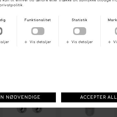
SÆDEBESLAG MODULÆRT
OPKØRSELSRAMPER
DKK 789,-
DKK 799,-